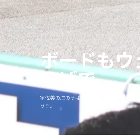
SHOP
ボードもウ
そばで。
宇佐美の海のそば、サーフボードからウェア
うぞ。